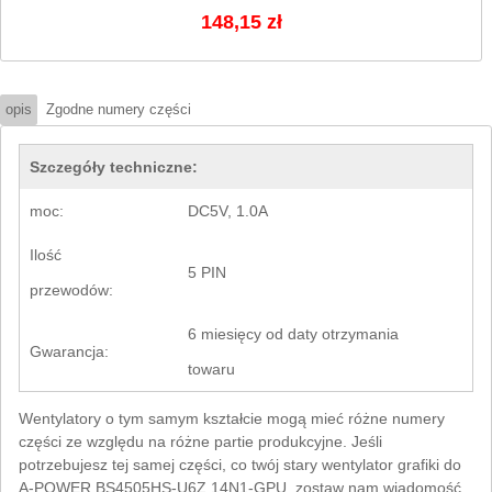
148,15 zł
opis
Zgodne numery części
Szczegóły techniczne:
moc:
DC5V, 1.0A
Ilość
5 PIN
przewodów:
6 miesięcy od daty otrzymania
Gwarancja:
towaru
Wentylatory o tym samym kształcie mogą mieć różne numery
części ze względu na różne partie produkcyjne. Jeśli
potrzebujesz tej samej części, co twój stary wentylator grafiki do
A-POWER BS4505HS-U6Z 14N1-GPU, zostaw nam wiadomość