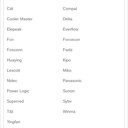
Cdt
Compal
Cooler Master
Delta
Elepeak
Everflow
Fcn
Forcecon
Foxconn
Fwdz
Huaying
Kipo
Lescott
Miko
Nidec
Panasonic
Power Logic
Sunon
Superred
Sytw
T&t
Winma
Yingfan