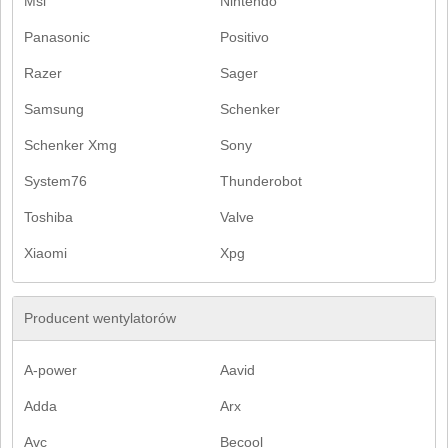
Msi
Nintendo
Panasonic
Positivo
Razer
Sager
Samsung
Schenker
Schenker Xmg
Sony
System76
Thunderobot
Toshiba
Valve
Xiaomi
Xpg
Producent wentylatorów
A-power
Aavid
Adda
Arx
Avc
Becool