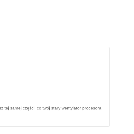
M
D
M
 tej samej części, co twój stary wentylator procesora