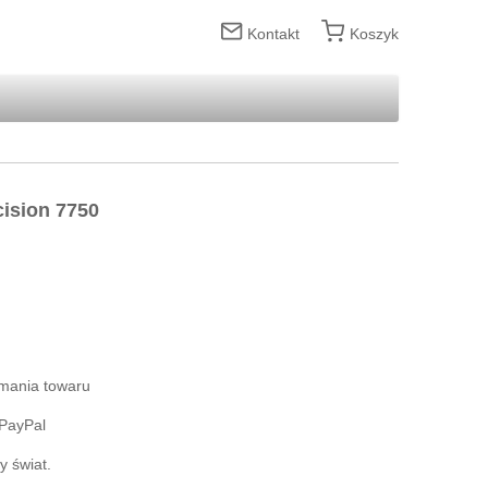
Kontakt
Koszyk
cision 7750
ymania towaru
 PayPal
 świat.