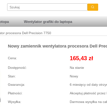
ptopa
Wentylator grafiki do laptopa
tor procesora Dell Precision 7750
Nowy zamiennik wentylatora procesora Dell Pre
165,43 zł
Cena:
Dostępność:
Na stanie
Stan:
Nowy
Gwarancja:
6 miesięcy od daty otrz
Płatności:
Akceptuj płatność przez
Wysyłka:
Darmowa wysyłka na cały