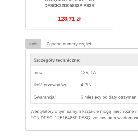
DFSCK22D05883P FS3R
128,71 zł
opis
Zgodne numery części
Szczegóły techniczne:
moc:
12V, 1A
Ilość przewodów:
4 PIN
Gwarancja:
6 miesięcy od daty otrzymani
Wentylatory o tym samym kształcie mogą mieć różne nume
FCN DFSCL12E16486P FS3Q, zostaw nam wiadomość prz