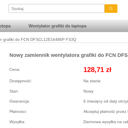
ptopa
Wentylator grafiki do laptopa
or grafiki do FCN DFSCL12E16486P FS3Q
Nowy zamiennik wentylatora grafiki do FCN D
128,71 zł
Cena:
Dostępność:
Na stanie
Stan:
Nowy
Gwarancja:
6 miesięcy od daty otrz
Płatności:
Akceptuj płatność przez
Wysyłka:
Darmowa wysyłka na cały