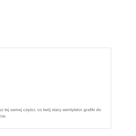
D
ej samej części, co twój stary wentylator grafiki do
zne.