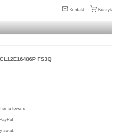
Kontakt
Koszyk
FSCL12E16486P FS3Q
ymania towaru
 PayPal
 świat.