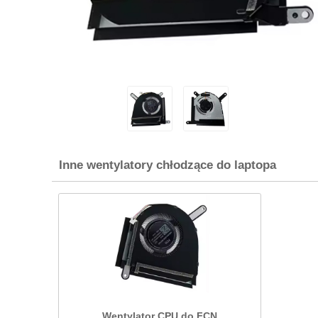
Inne wentylatory chłodzące do laptopa
Wentylator CPU do FCN